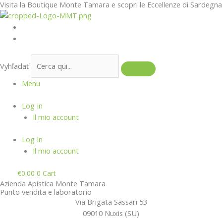
Visita la Boutique Monte Tamara e scopri le Eccellenze di Sardegna
Preskočiť
na
obsah
Vyhľadať
Menu
Log In
Il mio account
Log In
Il mio account
€
0.00
0
Cart
Azienda Apistica Monte Tamara
Punto vendita e laboratorio
Via Brigata Sassari 53
09010 Nuxis (SU)